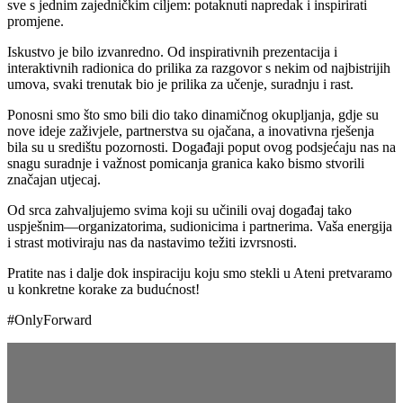
sve s jednim zajedničkim ciljem: potaknuti napredak i inspirirati
promjene.
Iskustvo je bilo izvanredno. Od inspirativnih prezentacija i
interaktivnih radionica do prilika za razgovor s nekim od najbistrijih
umova, svaki trenutak bio je prilika za učenje, suradnju i rast.
Ponosni smo što smo bili dio tako dinamičnog okupljanja, gdje su
nove ideje zaživjele, partnerstva su ojačana, a inovativna rješenja
bila su u središtu pozornosti. Događaji poput ovog podsjećaju nas na
snagu suradnje i važnost pomicanja granica kako bismo stvorili
značajan utjecaj.
Od srca zahvaljujemo svima koji su učinili ovaj događaj tako
uspješnim—organizatorima, sudionicima i partnerima. Vaša energija
i strast motiviraju nas da nastavimo težiti izvrsnosti.
Pratite nas i dalje dok inspiraciju koju smo stekli u Ateni pretvaramo
u konkretne korake za budućnost!
#OnlyForward